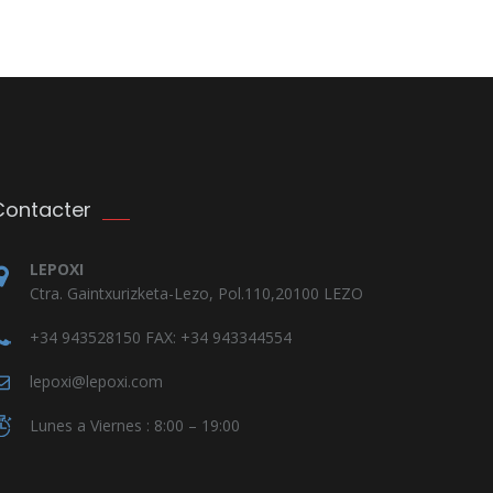
Contacter
LEPOXI
Ctra. Gaintxurizketa-Lezo, Pol.110,20100 LEZO
+34 943528150 FAX: +34 943344554
lepoxi@lepoxi.com
Lunes a Viernes : 8:00 – 19:00