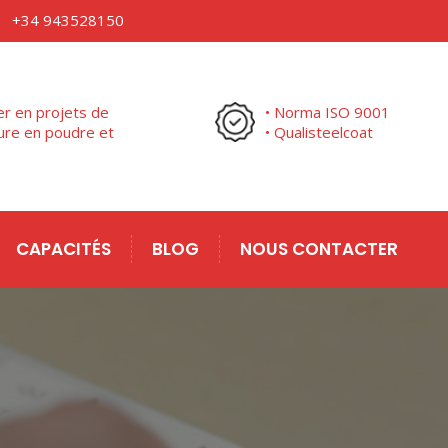
+34 943528150
r en projets de
• Norma ISO 9001
ure en poudre et
• Qualisteelcoat
CAPACITÉS
BLOG
NOUS CONTACTER